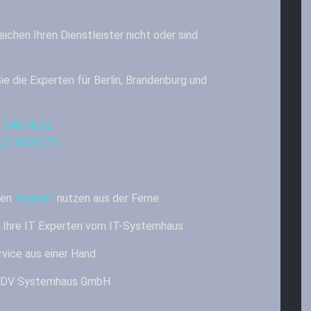
eichen Ihren Dienstleister nicht oder sind
ie die Experten für Berlin, Brandenburg und
 54874086
22 8509070
ren
Support
nutzen aus der Ferne.
– Ihre IT Experten vom IT-Systemhaus.
vice aus einer Hand
& EDV Systemhaus GmbH