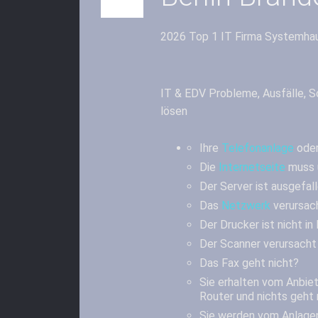
2026 Top 1 IT Firma Systemhau
IT & EDV Probleme, Ausfälle, S
lösen
Ihre
Telefonanlage
oder
Die
Internetseite
muss 
Der Server ist ausgefal
Das
Netzwerk
verursac
Der Drucker ist nicht in
Der Scanner verursach
Das Fax geht nicht?
Sie erhalten vom Anbie
Router und nichts geht
Sie werden vom Anlage