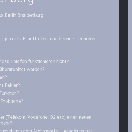
s Berlin Brandenburg
orgen die z.B. auftreten und Service Techniker
 das Telefon funktionieren nicht?
überarbeitet werden?
len?
ht Fehler?
 Funktion?
t Probleme?
ter (Telekom, Vodafone, O2 etc) einen neuen
 mehr?
nanschluss oder Mehrgeräte – Anschluss auf