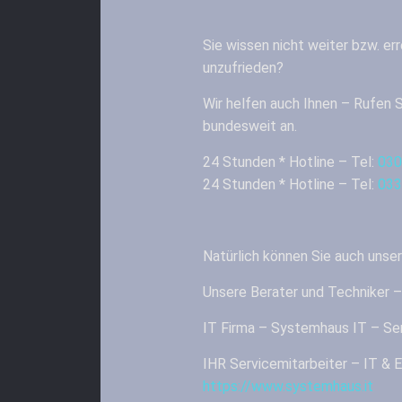
Sie wissen nicht weiter bzw. err
unzufrieden?
Wir helfen auch Ihnen – Rufen S
bundesweit an.
24 Stunden * Hotline – Tel:
030
24 Stunden * Hotline – Tel:
033
Natürlich können Sie auch unse
Unsere Berater und Techniker 
IT Firma – Systemhaus IT – Ser
IHR Servicemitarbeiter – IT 
https://www.systemhaus.it