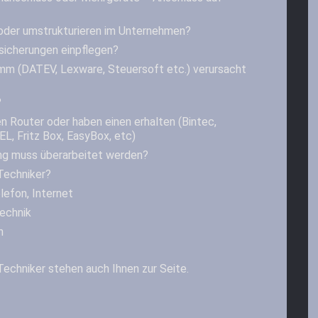
oder umstrukturieren im Unternehmen?
sicherungen einpflegen?
mm (DATEV, Lexware, Steuersoft etc.) verursacht
?
n Router oder haben einen erhalten (Bintec,
L, Fritz Box, EasyBox, etc)
g muss überarbeitet werden?
Techniker?
lefon, Internet
technik
n
Techniker stehen auch Ihnen zur Seite.