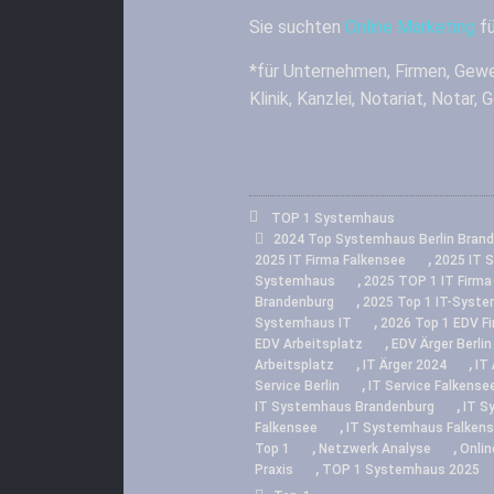
Sie suchten
Online Marketing
fü
*für Unternehmen, Firmen, Gewe
Klinik, Kanzlei, Notariat, Notar,
TOP 1 Systemhaus
2024 Top Systemhaus Berlin Bran
,
2025 IT Firma Falkensee
2025 IT 
,
Systemhaus
2025 TOP 1 IT Firm
,
Brandenburg
2025 Top 1 IT-Syst
,
Systemhaus IT
2026 Top 1 EDV F
,
EDV Arbeitsplatz
EDV Ärger Berlin
,
,
Arbeitsplatz
IT Ärger 2024
IT 
,
Service Berlin
IT Service Falkense
,
IT Systemhaus Brandenburg
IT S
,
Falkensee
IT Systemhaus Falken
,
,
Top 1
Netzwerk Analyse
Onlin
,
Praxis
TOP 1 Systemhaus 2025