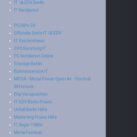
IT \& EDV Berlin
IT Notdienst
PC Hilfe 24
Offizielle Seite IT \& EDV
IT Systemhaus
24 h Beratung IT
PC Notdienst Online
Storage Berlin
Bühnenservice IT
MPOA - Metal Power Open Air - Festival
Wittstock
Ehe Versprechen
IT EDV Berlin Praxis
Unfall Berlin Hilfe
Marketing Praxis Hilfe
IT Ärger ? Hilfe
Metal Festival