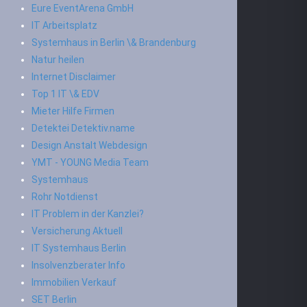
Eure EventArena GmbH
IT Arbeitsplatz
Systemhaus in Berlin \& Brandenburg
Natur heilen
Internet Disclaimer
Top 1 IT \& EDV
Mieter Hilfe Firmen
Detektei Detektiv.name
Design Anstalt Webdesign
YMT - YOUNG Media Team
Systemhaus
Rohr Notdienst
IT Problem in der Kanzlei?
Versicherung Aktuell
IT Systemhaus Berlin
Insolvenzberater Info
Immobilien Verkauf
SET Berlin