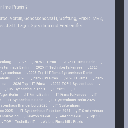
r Ihre Praxis ?
rbe, Verein, Genossenschaft, Stiftung, Praxis, MVZ,
 Geschäft, Lager, Spedition und Freiberufler
,
,
,
,
denburg
2025
2025 IT Firma
2025 IT Firma Berlin
,
,
Systemhaus Berlin
2025 IT Techniker Falkensee
2025
,
a Systemhaus
2025 Top 1 IT Firma Systemhaus Berlin
,
,
,
,
emhaus
2026
2026 EDV Firma
2026 IT Firma
2026
,
,
,
irma
2026 Top 1 IT Frima
2026 TOP 1 Systemhaus
,
,
,
EDV-Systemhaus Top 1
IT 2021
IT
,
,
,
Ärger Berlin
IT Firma Berlin
IT Firma Falkensee
IT
,
,
,
e
IT Systemhaus Berlin
IT Systemhaus Berlin 2025
,
ystemhaus Brandenburg 2025
IT Systemhaus
,
,
see 2025
IT Systemhaus Potsdam 2025
IT-Systemhaus
,
,
,
e Marketing
Telefon Makler
Telefonmakler
Top 1 IT
,
,
TOP 1 Techniker IT
Welche Firma hilft Praxis