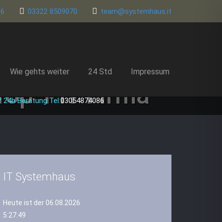
86
03322 8509070
team@systemhaus.it
Wie gehts weiter
24 Std
Impressum
Top 1 IT Firma
 24h Beratung Tel:
03054874086
IT Systemhaus
Heute ist der 06.08.2026
5:27:50