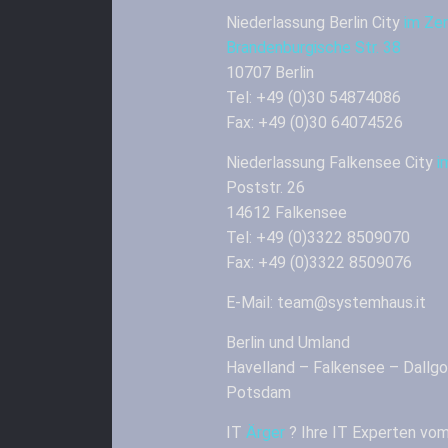
Niederlassung Berlin City
im Ze
Brandenburgische Str. 38
10707 Berlin
Tel: +49 (0)30 54874086
Fax: +49 (0)30 64074526
Niederlassung Falkensee City
i
Poststr. 26
14612 Falkensee
Tel: +49 (0)3322 8509070
Fax: +49 (0)3322 8509076
E-Mail: team@systemhaus.it
Berlin und Umland
Havelland – Falkensee – Dallg
Potsdam
IT
Ärger
? Ihre IT Experten vo