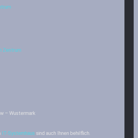
ntrum
m Zentrum
ow – Wustermark
m
IT-Systemhaus
sind auch Ihnen behilflich.