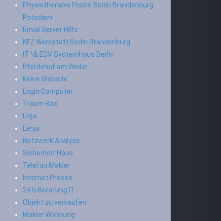
Physiotherapie Praxis Berlin Brandenburg
Potsdam
Email Server Hilfe
KFZ Werkstatt Berlin Brandenburg
IT \& EDV Systemhaus Berlin
Pferdehof am Weiler
Keine Website
Login Computer
Traum Bad
Livja
Lenja
Netzwerk Analyse
Sicherheit Haus
Telefon Makler
Internet Presse
24 h Beratung IT
Objekt zu verkaufen
Makler Wohnung