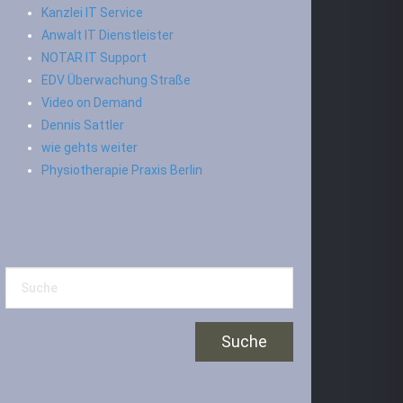
Kanzlei IT Service
Anwalt IT Dienstleister
NOTAR IT Support
EDV Überwachung Straße
Video on Demand
Dennis Sattler
wie gehts weiter
Physiotherapie Praxis Berlin