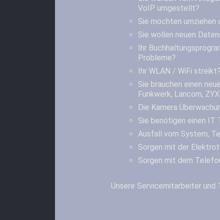
VoIP umgestellt?
Sie möchten umziehen 
Sie wollen neuen Daten
Ihr Buchhaltungsprogra
Probleme?
Ihr WLAN / WiFi streikt
Sie brauchen einen neue
Funkwerk, Lancom, ZYXE
Die Kamera Überwachun
Sie benötigen einen IT 
Ausfall vom System, Te
Sorgen mit der Elektro
Sorgen mit dem Telefo
Unsere Servicemitarbeiter und 