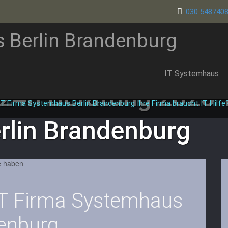
030 548740
s Berlin Brandenburg
IT Systemhaus
 24h Beratung
2025 
T Firma Systemhaus Berlin Brandenburg Ihre Firma braucht IT Hilfe?
rlin Brandenburg
IT Firma Systemhaus
denburg