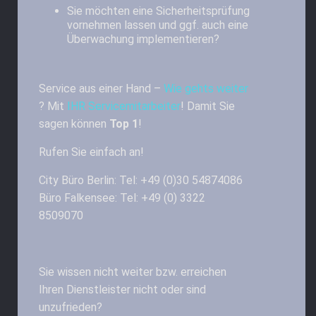
Sie möchten eine Sicherheitsprüfung
vornehmen lassen und ggf. auch eine
Überwachung implementieren?
Service aus einer Hand –
Wie gehts weiter
? Mit
IHR Servicemitarbeiter
! Damit Sie
sagen können
Top 1
!
Rufen Sie einfach an!
City Büro Berlin: Tel: +49 (0)30 54874086
Büro Falkensee: Tel: +49 (0) 3322
8509070
Sie wissen nicht weiter bzw. erreichen
Ihren Dienstleister nicht oder sind
unzufrieden?