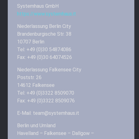
Systemhaus GmbH
https://www.systemhaus.it
Niederlassung Berlin City
Brandenburgische Str. 38
10707 Berlin
Tel: +49 (0)30 54874086
Fax: +49 (0)30 64074526
Niederlassung Falkensee City
Poststr. 26
14612 Falkensee
Tel: +49 (0)3322 8509070
Fax: +49 (0)3322 8509076
E-Mail: team@systemhaus.it
Berlin und Umland
Havelland – Falkensee – Dallgow –