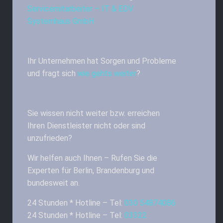
Servicemitarbeiter – IT & EDV
Systemhaus GmbH
Ihr Unternehmen hat Sorgen und Probleme
und fragt sich
wie gehts weiter
?
Sie wissen nicht weiter bzw. erreichen
Ihren Dienstleister nicht oder sind
unzufrieden?
Wir helfen auch Ihnen – Rufen Sie die
Experten für Berlin, Brandenburg und
bundesweit an.
24 Stunden * Hotline – Tel:
030 54874086
24 Stunden * Hotline – Tel:
03322