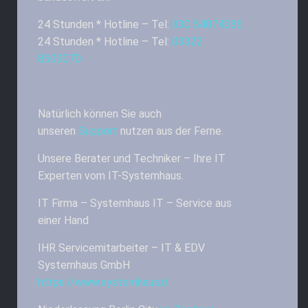
24 Stunden * Hotline – Tel:
030 54874086
24 Stunden * Hotline – Tel:
03322
8509070
Natürlich können Sie auch
unseren
Support
nutzen aus der Ferne.
Unsere Berater und Techniker – Ihre IT
Experten vom IT-Systemhaus.
IT Firma – Systemhaus IT – Service aus
einer Hand
IHR Servicemitarbeiter – IT & EDV
Systemhaus GmbH
https://www.systemhaus.it