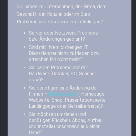
Sie haben im Unternehmen, der Firma, dem
Geschäft, der Kanzlei oder im Büro
Probleme und Sorgen oder ein Anliegen?
Server oder Netzwerk Probleme
bzw. Änderungen geplant?
Sind mit Ihrem bisherigen IT
Dienstleister nicht zufrieden bzw.
erreichen Ihn nicht mehr?
Sie haben Probleme mit der
Hardware (Drucker, PC, Scanner
u.v.w.)?
Sie benötigen eine Änderung der
Firmen –
Internetseite
( Homepage,
Webseite, Shop, Präsentationsseite,
Landingpage oder Betreiberseite)?
Sie möchten umziehen und
benötigen Rückbau, Abbau, Aufbau
und Installationsservice aus einer
Hand?