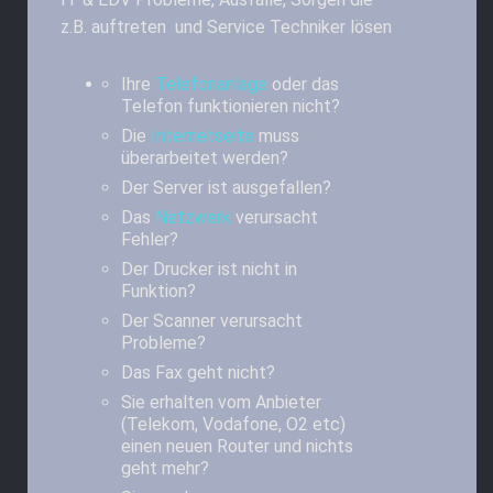
z.B. auftreten und Service Techniker lösen
Ihre
Telefonanlage
oder das
Telefon funktionieren nicht?
Die
Internetseite
muss
überarbeitet werden?
Der Server ist ausgefallen?
Das
Netzwerk
verursacht
Fehler?
Der Drucker ist nicht in
Funktion?
Der Scanner verursacht
Probleme?
Das Fax geht nicht?
Sie erhalten vom Anbieter
(Telekom, Vodafone, O2 etc)
einen neuen Router und nichts
geht mehr?