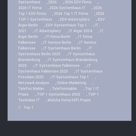
,
,
,
Systemhaus
2026
2026 EDV Firma
,
,
2026 IT Firma
2026 Systemhaus IT
2026
,
,
Top 1 EDV Firma
2026 Top 1 IT Frima
2026
,
,
TOP 1 Systemhaus
EDV Arbeitsplatz
EDV
,
,
Ärger Berlin
EDV-Systemhaus Top 1
IT
,
,
,
2021
IT Arbeitsplatz
IT Ärger 2024
IT
,
,
Ärger Berlin
IT Firma Berlin
IT Firma
,
,
Falkensee
IT Service Berlin
IT Service
,
,
Falkensee
IT Systemhaus Berlin
IT
,
Systemhaus Berlin 2025
IT Systemhaus
,
Brandenburg
IT Systemhaus Brandenburg
,
,
2025
IT Systemhaus Falkensee
IT
,
Systemhaus Falkensee 2025
IT Systemhaus
,
,
Potsdam 2025
IT-Systemhaus Top 1
,
,
Netzwerk Analyse
Online Marketing
,
,
Telefon Makler
Telefonmakler
Top 1 IT
,
,
Praxis
TOP 1 Systemhaus 2025
TOP 1
,
Techniker IT
Welche Firma hilft Praxis
Top-1