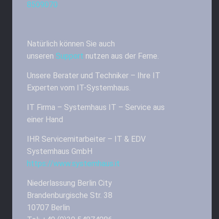
8509070
Natürlich können Sie auch
unseren
Support
nutzen aus der Ferne.
Unsere Berater und Techniker – Ihre IT
Experten vom IT-Systemhaus.
IT Firma – Systemhaus IT – Service aus
einer Hand
IHR Servicemitarbeiter – IT & EDV
Systemhaus GmbH
https://www.systemhaus.it
Niederlassung Berlin City
Brandenburgische Str. 38
10707 Berlin