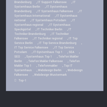
,
,
Brandenburg
IT Support Falkensee
IT
,
Systemhaus Berlin
IT Systemhaus
,
,
Brandenburg
IT Systemhaus Falkensee
IT
,
Systemhaus International
IT Systemhaus
,
,
national
IT Systemhaus Potsdam
IT
,
Systemhaus regional
IT Systemhaus
,
,
Speckgürtel
IT Techniker Berlin
IT
,
Techniker Brandenburg
IT Techniker
,
,
Falkensee
IT Techniker regional
IT Top
,
,
Service Berlin
IT Top Service Brandenburg
,
IT Top Service Falkensee
IT Top Service
,
,
,
Potsdam
IT-Systemhaus Top 1
SEA
,
,
SEO
Systemhaus Top 1
Telefon Makler
,
,
Berlin
Telefon Makler Falkensee
Telefon
,
,
Makler Top 1
Telefonmakler
Top IT
,
,
Systemhaus
Webdesign Berlin
Webdesign
,
Falkensee
Webdesign Wustermark
Top-1