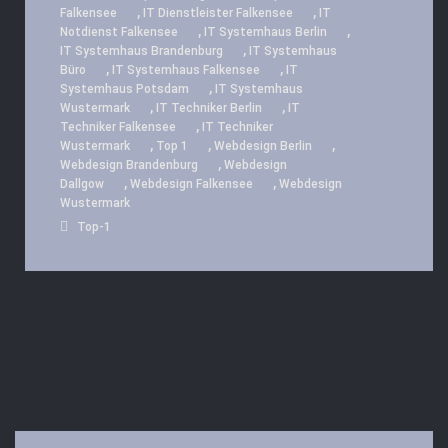
,
,
Falkensee
IT Dienstleister Falkensee
IT
,
,
Notdienst Falkensee
IT Systemhaus Berlin
,
IT Systemhaus Brandenburg
IT Systemhaus
,
,
Büro
IT Systemhaus Falkensee
IT
,
Systemhaus Potsdam
IT Systemhaus
,
,
Wustermark
IT Techniker Berlin
IT
,
Techniker Falkensee
IT Techniker
,
,
,
Wustermark
Top 1
Webdesign Berlin
,
Webdesign Brandenburg
Webdesign
,
,
Dallgow
Webdesign Falkensee
Webdesign
Wustermark
Top-1