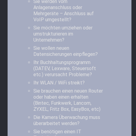
Sie werden vom
Anlagenanschluss oder
Mehrgeräte – Anschluss auf
VoIP umgestellt?
Sie möchten umziehen oder
umstrukturieren im
Unternehmen?
Sie wollen neuen
Datensicherungen einpflegen?
Ihr Buchhaltungsprogramm
(DATEV, Lexware, Steuersoft
etc.) verursacht Probleme?
Ihr WLAN / WiFi streikt?
Sie brauchen einen neuen Router
oder haben einen erhalten
(Bintec, Funkwerk, Lancom,
ZYXEL, Fritz Box, EasyBox, etc)
Die Kamera Überwachung muss
überarbeitet werden?
Sie benötigen einen IT