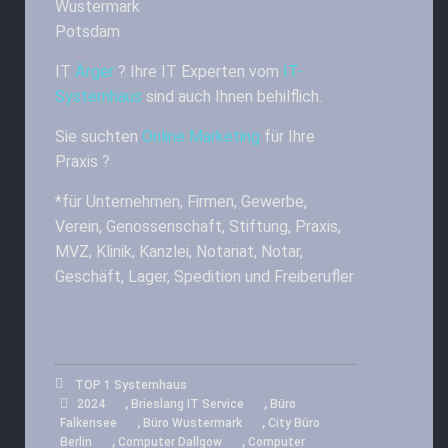
Wustermark
Potsdam
IT
Ärger
? Ihre IT Experten vom
IT-
Systemhaus
sind auch Ihnen behilflich.
Sie suchten
Online Marketing
für Ihre
Praxis ?
*für Unternehmen, Firmen, Gewerbe,
Verein, Genossenschaft, Stiftung, Praxis,
MVZ, Klinik, Kanzlei, Notariat, Notar,
Geschäft, Lager, Spedition und Freiberufler
TOP 1 Systemhaus
,
,
2024
Brieslang IT Service
Büro
,
,
Falkensee
Büro Wustermark
City Büro
,
,
Berlin
Computer Dallgow
Computer