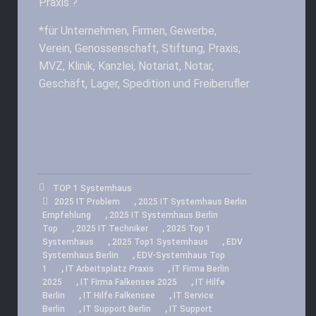
Praxis ?
*für Unternehmen, Firmen, Gewerbe,
Verein, Genossenschaft, Stiftung, Praxis,
MVZ, Klinik, Kanzlei, Notariat, Notar,
Geschäft, Lager, Spedition und Freiberufler
TOP 1 Systemhaus
,
2025 IT Problem
2025 IT Systemhaus Berlin
,
Empfehlung
2025 IT Systemhaus Berlin
,
,
Top
2025 IT Techniker
2025 Top 1
,
,
Systemhaus
2025 Top1 Systemhaus
EDV
,
Systemhaus Berlin
EDV-Systemhaus Top
,
,
1
IT Arbeitsplatz Praxis
IT Firma Berlin
,
,
2025
IT Firma Falkensee 2025
IT Hilfe
,
,
Berlin
IT Hilfe Falkensee
IT Service
,
,
Berlin
IT Support Berlin
IT Support