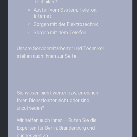
Techniker?
Ausfall vom System, Telefon,
Internet
Sorgen mit der Elektrotechnik
Sorgen mit dem Telefon
Unsere Servicemitarbeiter und Techniker
stehen auch Ihnen zur Seite.
Sie wissen nicht weiter bzw. erreichen
Ihren Dienstleister nicht oder sind
unzufrieden?
Wir helfen auch Ihnen – Rufen Sie die
Experten für Berlin, Brandenburg und
bundesweit an.