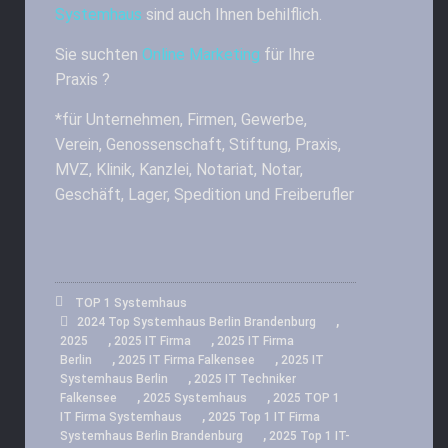
Systemhaus
sind auch Ihnen behilflich.
Sie suchten
Online Marketing
für Ihre
Praxis ?
*für Unternehmen, Firmen, Gewerbe,
Verein, Genossenschaft, Stiftung, Praxis,
MVZ, Klinik, Kanzlei, Notariat, Notar,
Geschäft, Lager, Spedition und Freiberufler
TOP 1 Systemhaus
,
2024 Top Systemhaus Berlin Brandenburg
,
,
2025
2025 IT Firma
2025 IT Firma
,
,
Berlin
2025 IT Firma Falkensee
2025 IT
,
Systemhaus Berlin
2025 IT Techniker
,
,
Falkensee
2025 Systemhaus
2025 TOP 1
,
IT Firma Systemhaus
2025 Top 1 IT Firma
,
Systemhaus Berlin Brandenburg
2025 Top 1 IT-