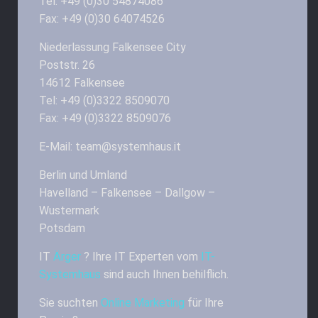
Tel: +49 (0)30 54874086
Fax: +49 (0)30 64074526
Niederlassung Falkensee City
Poststr. 26
14612 Falkensee
Tel: +49 (0)3322 8509070
Fax: +49 (0)3322 8509076
E-Mail: team@systemhaus.it
Berlin und Umland
Havelland – Falkensee – Dallgow –
Wustermark
Potsdam
IT
Ärger
? Ihre IT Experten vom
IT-
Systemhaus
sind auch Ihnen behilflich.
Sie suchten
Online Marketing
für Ihre