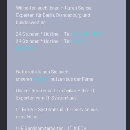
Wir helfen auch Ihnen – Rufen Sie die
Experten für Berlin, Brandenburg und
bundesweit an.
24 Stunden * Hotline – Tel:
030 54874086
24 Stunden * Hotline – Tel:
03322
8509070
Natürlich können Sie auch
unseren
Support
nutzen aus der Ferne.
Unsere Berater und Techniker – Ihre IT
Experten vom IT-Systemhaus.
IT Firma – Systemhaus IT – Service aus
einer Hand
IHR Servicemitarbeiter – IT & EDV