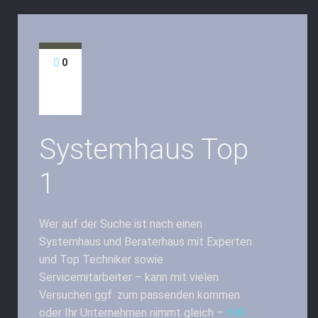
0
Systemhaus Top
1
Wer auf der Suche ist nach einen
Systemhaus und Beraterhaus mit Experten
und Top Techniker sowie
Servicemitarbeiter – kann mit vielen
Versuchen ggf. zum passenden kommen
oder Ihr Unternehmen nimmt gleich –
IHR