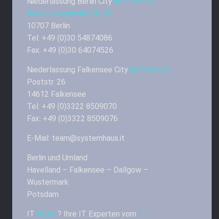
Niederlassung Berlin City
im Zentrum
Brandenburgische Str. 38
10707 Berlin
Tel: +49 (0)30 54874086
Fax: +49 (0)30 64074526
Niederlassung Falkensee City
im Zentrum
Poststr. 26
14612 Falkensee
Tel: +49 (0)3322 8509070
Fax: +49 (0)3322 8509076
E-Mail: team@systemhaus.it
Berlin und Umland
Havelland – Falkensee – Dallgow –
Wustermark
Potsdam
IT
Ärger
? Ihre IT Experten vom
IT-