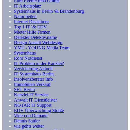
Eure EventArena GmbH
IT Arbeitsplatz
Systemhaus in Berlin \& Brandenburg
Natur heilen
Internet Disclaimer
Top 1 IT \& EDV
Mieter Hilfe Firmen
Detektei Detektiv.name
Design Anstalt Webdesign
YMT - YOUNG Media Team
Systemhaus
Rohr Notdienst
IT Problem in der Kanzlei?
Versicherung Aktuell
IT Systemhaus Berlin
Insolvenzberater Info
Immobilien Verkauf
SET Berlin
Kanzlei IT Service
Anwalt IT Dienstleister
NOTAR IT Support
EDV Überwachung Straße
Video on Demand
Dennis Sattler
wie gehts weiter