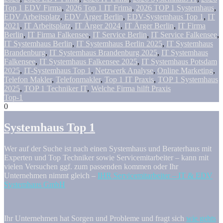
Top 1 EDV Firma
,
2026 Top 1 IT Frima
,
2026 TOP 1 Systemhaus
,
EDV Arbeitsplatz
,
EDV Ärger Berlin
,
EDV-Systemhaus Top 1
,
IT
2021
,
IT Arbeitsplatz
,
IT Ärger 2024
,
IT Ärger Berlin
,
IT Firma
Berlin
,
IT Firma Falkensee
,
IT Service Berlin
,
IT Service Falkensee
,
IT Systemhaus Berlin
,
IT Systemhaus Berlin 2025
,
IT Systemhaus
Brandenburg
,
IT Systemhaus Brandenburg 2025
,
IT Systemhaus
Falkensee
,
IT Systemhaus Falkensee 2025
,
IT Systemhaus Potsdam
2025
,
IT-Systemhaus Top 1
,
Netzwerk Analyse
,
Online Marketing
,
Telefon Makler
,
Telefonmakler
,
Top 1 IT Praxis
,
TOP 1 Systemhaus
2025
,
TOP 1 Techniker IT
,
Welche Firma hilft Praxis
Top-1
0
Systemhaus Top 1
Wer auf der Suche ist nach einen Systemhaus und Beraterhaus mit
Experten und Top Techniker sowie Servicemitarbeiter – kann mit
vielen Versuchen ggf. zum passenden kommen oder Ihr
Unternehmen nimmt gleich –
IHR Servicemitarbeiter – IT & EDV
Systemhaus GmbH
Ihr Unternehmen hat Sorgen und Probleme und fragt sich
wie gehts