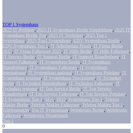
TOP 1 Systemhaus
2025 IT Problem
,
2025 IT Systemhaus Berlin Empfehlung
,
2025 IT
Systemhaus Berlin Top
,
2025 IT Techniker
,
2025 Top 1
Systemhaus
,
2025 Top1 Systemhaus
,
EDV Systemhaus Berlin
,
EDV-Systemhaus Top 1
,
IT Arbeitsplatz Praxis
,
IT Firma Berlin
2025
,
IT Firma Falkensee 2025
,
IT Hilfe Berlin
,
IT Hilfe Falkensee
,
IT Service Berlin
,
IT Support Berlin
,
IT Support Brandenburg
,
IT
Support Falkensee
,
IT Systemhaus Berlin
,
IT Systemhaus
Brandenburg
,
IT Systemhaus Falkensee
,
IT Systemhaus
International
,
IT Systemhaus national
,
IT Systemhaus Potsdam
,
IT
Systemhaus regional
,
IT Systemhaus Speckgürtel
,
IT Techniker
Berlin
,
IT Techniker Brandenburg
,
IT Techniker Falkensee
,
IT
Techniker regional
,
IT Top Service Berlin
,
IT Top Service
Brandenburg
,
IT Top Service Falkensee
,
IT Top Service Potsdam
,
IT-Systemhaus Top 1
,
SEA
,
SEO
,
Systemhaus Top 1
,
Telefon
Makler Berlin
,
Telefon Makler Falkensee
,
Telefon Makler Top 1
,
Telefonmakler
,
Top IT Systemhaus
,
Webdesign Berlin
,
Webdesign
Falkensee
,
Webdesign Wustermark
Top-1
0