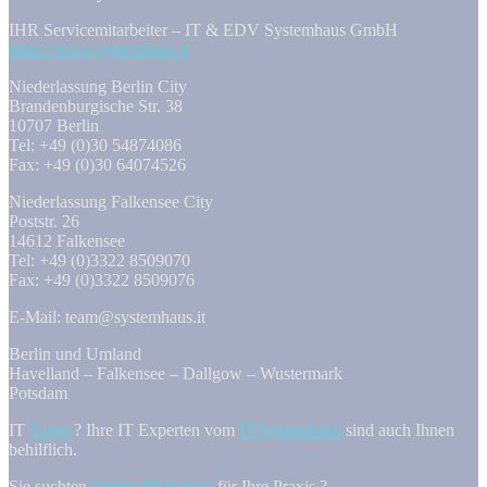
IHR Servicemitarbeiter – IT & EDV Systemhaus GmbH
https://www.systemhaus.it
Niederlassung Berlin City
Brandenburgische Str. 38
10707 Berlin
Tel: +49 (0)30 54874086
Fax: +49 (0)30 64074526
Niederlassung Falkensee City
Poststr. 26
14612 Falkensee
Tel: +49 (0)3322 8509070
Fax: +49 (0)3322 8509076
E-Mail: team@systemhaus.it
Berlin und Umland
Havelland – Falkensee – Dallgow – Wustermark
Potsdam
IT
Ärger
? Ihre IT Experten vom
IT-Systemhaus
sind auch Ihnen
behilflich.
Sie suchten
Online Marketing
für Ihre Praxis ?