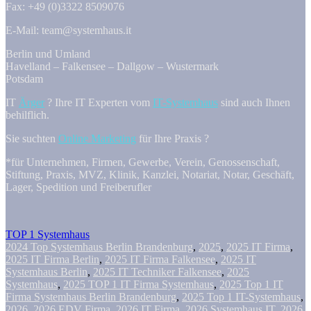
Fax: +49 (0)3322 8509076
E-Mail: team@systemhaus.it
Berlin und Umland
Havelland – Falkensee – Dallgow – Wustermark
Potsdam
IT
Ärger
? Ihre IT Experten vom
IT-Systemhaus
sind auch Ihnen
behilflich.
Sie suchten
Online Marketing
für Ihre Praxis ?
*für Unternehmen, Firmen, Gewerbe, Verein, Genossenschaft,
Stiftung, Praxis, MVZ, Klinik, Kanzlei, Notariat, Notar, Geschäft,
Lager, Spedition und Freiberufler
TOP 1 Systemhaus
2024 Top Systemhaus Berlin Brandenburg
,
2025
,
2025 IT Firma
,
2025 IT Firma Berlin
,
2025 IT Firma Falkensee
,
2025 IT
Systemhaus Berlin
,
2025 IT Techniker Falkensee
,
2025
Systemhaus
,
2025 TOP 1 IT Firma Systemhaus
,
2025 Top 1 IT
Firma Systemhaus Berlin Brandenburg
,
2025 Top 1 IT-Systemhaus
,
2026
,
2026 EDV Firma
,
2026 IT Firma
,
2026 Systemhaus IT
,
2026