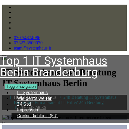
030 54874086
03322 8509070
team@systemhaus.it
Top 1 IT Systemhaus
Berlin Brandenburg
IT Systemhaus 24h Beratung
IT Systemhaus Berlin
Toggle navigation
IT Systemhaus
IT & EDV Systemhaus
/
24h Beratung IT Systemhaus
Wie gehts weiter
Berlin Ihre Firma braucht IT Hilfe? 24h Beratung
24 Std
Tel:
03054874086
Impressum
Cookie Richtlinie (EU)
0