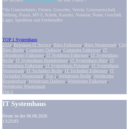
*für Unternehmen, Firmen, Gewerbe, Verein, Genossenschaft,
Stiftung, Praxis, MVZ, Klinik, Kanzlei, Notariat, Notar, Geschäft,
Lager, Spedition und Freiberufler
TOP 1 Systemhaus
2024
,
Brieslang IT Service
,
Büro Falkensee
,
Büro Wustermark
,
City
Büro Berlin
,
Computer Dallgow
,
Computer Falkensee
,
IT
Dienstleister Falkensee
,
IT Notdienst Falkensee
,
IT Systemhaus
Berlin
,
IT Systemhaus Brandenburg
,
IT Systemhaus Büro
,
IT
Systemhaus Falkensee
,
IT Systemhaus Potsdam
,
IT Systemhaus
Wustermark
,
IT Techniker Berlin
,
IT Techniker Falkensee
,
IT
Techniker Wustermark
,
Top 1
,
Webdesign Berlin
,
Webdesign
Brandenburg
,
Webdesign Dallgow
,
Webdesign Falkensee
,
Webdesign Wustermark
Top-1
IT Systemhaus
Heute ist der 06.08.2026
13:25:04