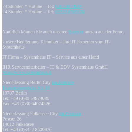
24 Stunden * Hotline – Tel:
030 54874086
24 Stunden * Hotline – Tel:
03322 8509070
Natürlich können Sie auch unseren
Support
nutzen aus der Ferne.
Unsere Berater und Techniker – Ihre IT Experten vom IT-
Systemhaus.
IT Firma – Systemhaus IT – Service aus einer Hand
IHR Servicemitarbeiter – IT & EDV Systemhaus GmbH
https://www.systemhaus.it
Niederlassung Berlin City
im Zentrum
Brandenburgische Str. 38
10707 Berlin
Tel: +49 (0)30 54874086
Fax: +49 (0)30 64074526
Niederlassung Falkensee City
im Zentrum
Poststr. 26
14612 Falkensee
Tel: +49 (0)3322 8509070