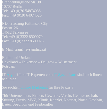
Brandenburgische Str. 38
10707 Berlin
Tel: +49 (0)30 54874086
Fax: +49 (0)30 64074526
Niederlassung Falkensee City
Poststr. 26
14612 Falkensee
Tel: +49 (0)3322 8509070
Fax: +49 (0)3322 8509076
E-Mail: team@systemhaus.it
Berlin und Umland
Havelland – Falkensee – Dallgow – Wustermark
Potsdam
IT
Ärger
? Ihre IT Experten vom
IT-Systemhaus
sind auch Ihnen
behilflich.
Sie suchten
Online Marketing
für Ihre Praxis ?
*für Unternehmen, Firmen, Gewerbe, Verein, Genossenschaft,
Stiftung, Praxis, MVZ, Klinik, Kanzlei, Notariat, Notar, Geschäft,
Lager, Spedition und Freiberufler