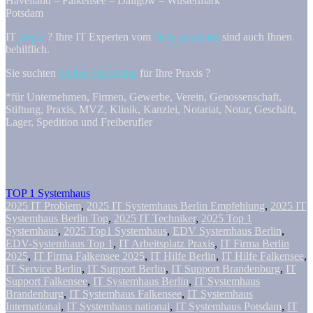
Havelland – Falkensee – Dallgow – Wustermark
Potsdam
IT
Ärger
? Ihre IT Experten vom
IT-Systemhaus
sind auch Ihnen
behilflich.
Sie suchten
Online Marketing
für Ihre Praxis ?
*für Unternehmen, Firmen, Gewerbe, Verein, Genossenschaft,
Stiftung, Praxis, MVZ, Klinik, Kanzlei, Notariat, Notar, Geschäft,
Lager, Spedition und Freiberufler
TOP 1 Systemhaus
2025 IT Problem
,
2025 IT Systemhaus Berlin Empfehlung
,
2025 IT
Systemhaus Berlin Top
,
2025 IT Techniker
,
2025 Top 1
Systemhaus
,
2025 Top1 Systemhaus
,
EDV Systemhaus Berlin
,
EDV-Systemhaus Top 1
,
IT Arbeitsplatz Praxis
,
IT Firma Berlin
2025
,
IT Firma Falkensee 2025
,
IT Hilfe Berlin
,
IT Hilfe Falkensee
,
IT Service Berlin
,
IT Support Berlin
,
IT Support Brandenburg
,
IT
Support Falkensee
,
IT Systemhaus Berlin
,
IT Systemhaus
Brandenburg
,
IT Systemhaus Falkensee
,
IT Systemhaus
International
,
IT Systemhaus national
,
IT Systemhaus Potsdam
,
IT