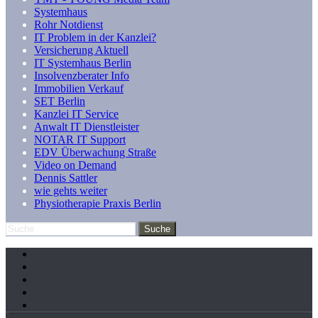
Systemhaus
Rohr Notdienst
IT Problem in der Kanzlei?
Versicherung Aktuell
IT Systemhaus Berlin
Insolvenzberater Info
Immobilien Verkauf
SET Berlin
Kanzlei IT Service
Anwalt IT Dienstleister
NOTAR IT Support
EDV Überwachung Straße
Video on Demand
Dennis Sattler
wie gehts weiter
Physiotherapie Praxis Berlin