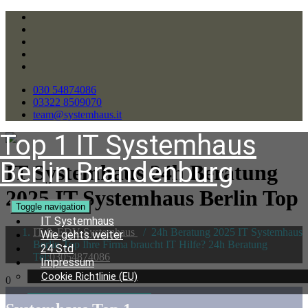
030 54874086
03322 8509070
team@systemhaus.it
Top 1 IT Systemhaus
Berlin Brandenburg
IT Systemhaus 24h Beratung
2025 IT Systemhaus Berlin Top
Toggle navigation
IT Systemhaus
IT & EDV Systemhaus
/
24h Beratung 2025 IT Systemhaus
Wie gehts weiter
Berlin Top Ihre Firma braucht IT Hilfe? 24h Beratung
24 Std
Tel:
03054874086
Impressum
Cookie Richtlinie (EU)
0