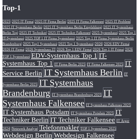
Top-1
2025
2025 IT Firma
2025 IT Firma Berlin
2025 IT Firma Falkensee
2025 IT Problem
2025 IT Systemhaus Berlin
2025 IT Systemhaus Berlin Empfehlung
2025 IT Systemhaus
Berlin Top
2025 IT Techniker
2025 IT Techniker Falkensee
2025 Systemhaus
2025 Top 1
IT-Systemhaus
2025 TOP 1 IT Firma Systemhaus
2025 Top 1 IT Firma Systemhaus Berlin
Brandenburg
2025 Top1 Systemhaus
2025 Top 1 Systemhaus
2026
2026 EDV Firma
2026 IT Firma
2026 Systemhaus IT
2026 Top 1 EDV Firma
2026 Top 1 IT Frima
2026
EDV-Systemhaus Top 1
IT-
TOP 1 Systemhaus
Systemhaus Top 1
IT
IT Firma Berlin 2025
IT Firma Falkensee 2025
IT Systemhaus Berlin
Service Berlin
IT
IT Systemhaus
Systemhaus Berlin 2025
Brandenburg
IT
IT Systemhaus Brandenburg 2025
Systemhaus Falkensee
IT Systemhaus Falkensee 2025
IT Systemhaus Potsdam
IT
IT Systemhaus Potsdam 2025
Techniker Berlin
IT Techniker Falkensee
IT Ärger
Telefonmakler
2024
Netzwerk Analyse
TOP 1 Systemhaus 2025
Webdesign Berlin
Webdesign Falkensee