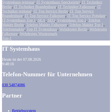
Systemhaus regional
,
IT Systemhaus Speckgürtel
,
IT Techniker
Berlin
,
IT Techniker Brandenburg
,
IT Techniker Falkensee
,
IT
Techniker regional
,
IT Top Service Berlin
,
IT Top Service
Brandenburg
,
IT Top Service Falkensee
,
IT Top Service Potsdam
,
IT-Systemhaus Top 1
,
SEA
,
SEO
,
Systemhaus Top 1
,
Telefon
Makler Berlin
,
Telefon Makler Falkensee
,
Telefon Makler Top 1
,
Telefonmakler
,
Top IT Systemhaus
,
Webdesign Berlin
,
Webdesign
Falkensee
,
Webdesign Wustermark
Top-1
IT Systemhaus
Heute ist der 07.08.2026
9:48:16
Telefon-Nummer für Unternehmen
030 54874086
Partner
Betriebssystem