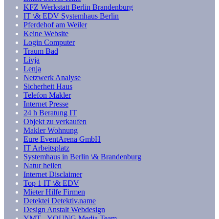
KFZ Werkstatt Berlin Brandenburg
IT \& EDV Systemhaus Berlin
Pferdehof am Weiler
Keine Website
Login Computer
Traum Bad
Livja
Lenja
Netzwerk Analyse
Sicherheit Haus
Telefon Makler
Internet Presse
24 h Beratung IT
Objekt zu verkaufen
Makler Wohnung
Eure EventArena GmbH
IT Arbeitsplatz
Systemhaus in Berlin \& Brandenburg
Natur heilen
Internet Disclaimer
Top 1 IT \& EDV
Mieter Hilfe Firmen
Detektei Detektiv.name
Design Anstalt Webdesign
YMT - YOUNG Media Team