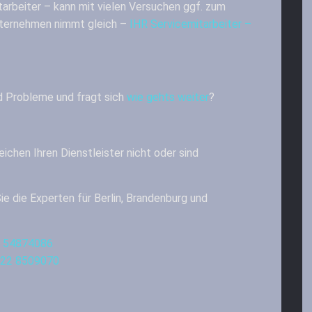
arbeiter – kann mit vielen Versuchen ggf. zum
ternehmen nimmt gleich –
IHR Servicemitarbeiter –
d Probleme und fragt sich
wie gehts weiter
?
eichen Ihren Dienstleister nicht oder sind
ie die Experten für Berlin, Brandenburg und
 54874086
22 8509070