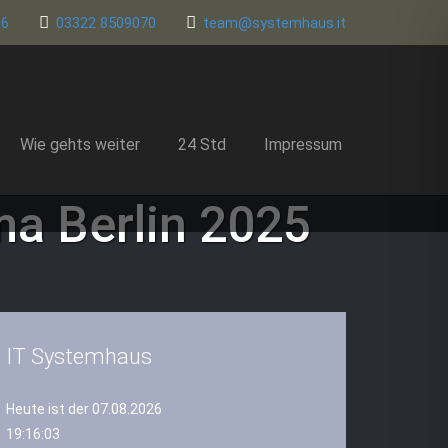
86
03322 8509070
team@systemhaus.it
Wie gehts weiter
24 Std
Impressum
ma Berlin 2025
IT Systemhaus
Heute ist der 07.08.2026
19:16:04