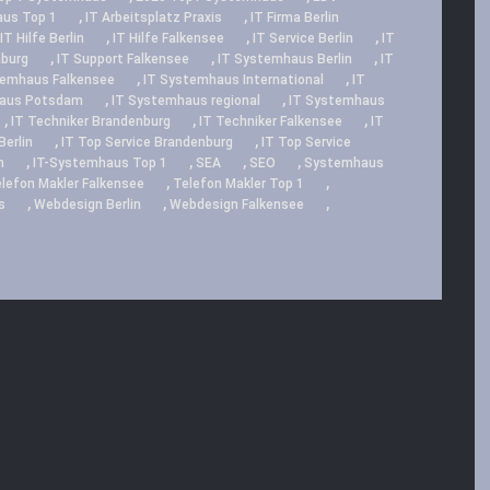
,
,
us Top 1
IT Arbeitsplatz Praxis
IT Firma Berlin
,
,
,
IT Hilfe Berlin
IT Hilfe Falkensee
IT Service Berlin
IT
,
,
,
nburg
IT Support Falkensee
IT Systemhaus Berlin
IT
,
,
temhaus Falkensee
IT Systemhaus International
IT
,
,
haus Potsdam
IT Systemhaus regional
IT Systemhaus
,
,
,
IT Techniker Brandenburg
IT Techniker Falkensee
IT
,
,
Berlin
IT Top Service Brandenburg
IT Top Service
,
,
,
,
m
IT-Systemhaus Top 1
SEA
SEO
Systemhaus
,
,
lefon Makler Falkensee
Telefon Makler Top 1
,
,
,
s
Webdesign Berlin
Webdesign Falkensee