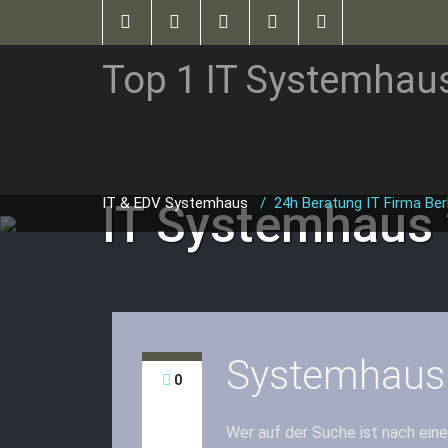
Top 1 IT Systemhau
IT & EDV Systemhaus
/
24h Beratung IT Firma Berl
IT Systemhaus
Systemhaus
0
Wer auf der Suche ist nach ei