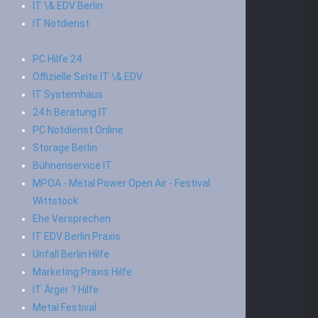
IT \& EDV Berlin
IT Notdienst
PC Hilfe 24
Offizielle Seite IT \& EDV
IT Systemhaus
24 h Beratung IT
PC Notdienst Online
Storage Berlin
Bühnenservice IT
MPOA - Metal Power Open Air - Festival
Wittstock
Ehe Versprechen
IT EDV Berlin Praxis
Unfall Berlin Hilfe
Marketing Praxis Hilfe
IT Ärger ? Hilfe
Metal Festival