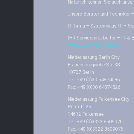
Natürlich können Sie auch unse
Unsere Berater und Techniker 
IT Firma – Systemhaus IT – Ser
IHR Servicemitarbeiter – IT 
https://www.systemhaus.it
Niederlassung Berlin City
Brandenburgische Str. 38
10707 Berlin
Tel: +49 (0)30 54874086
Fax: +49 (0)30 64074526
Niederlassung Falkensee City
Poststr. 26
14612 Falkensee
Tel: +49 (0)3322 8509070
Fax: +49 (0)3322 8509076