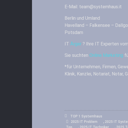
E-Mail: team@systemhaus.it
Berlin und Umland
Havelland – Falkensee – Dallg
Potsdam
IT
Ärger
? Ihre IT Experten vo
Sie suchten
Online Marketing
fü
*für Unternehmen, Firmen, Gewe
Klinik, Kanzlei, Notariat, Notar,
TOP 1 Systemhaus
,
2025 IT Problem
2025 IT Syst
,
,
Top
2025 IT Techniker
2025 T