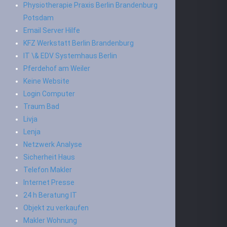
Physiotherapie Praxis Berlin Brandenburg
Potsdam
Email Server Hilfe
KFZ Werkstatt Berlin Brandenburg
IT \& EDV Systemhaus Berlin
Pferdehof am Weiler
Keine Website
Login Computer
Traum Bad
Livja
Lenja
Netzwerk Analyse
Sicherheit Haus
Telefon Makler
Internet Presse
24 h Beratung IT
Objekt zu verkaufen
Makler Wohnung