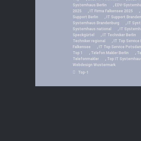
,
Systemhaus Berlin
EDV-Systemha
,
,
2025
IT Firma Falkensee 2025
,
Support Berlin
IT Support Brande
,
Systemhaus Brandenburg
IT Sys
,
Systemhaus national
IT System
,
Speckgürtel
IT Techniker Berlin
,
Techniker regional
IT Top Service 
,
Falkensee
IT Top Service Potsda
,
,
Top 1
Telefon Makler Berlin
Te
,
Telefonmakler
Top IT Systemhau
Webdesign Wustermark
Top-1