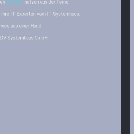
ren
Support
nutzen aus der Ferne.
– Ihre IT Experten vom IT-Systemhaus.
vice aus einer Hand
& EDV Systemhaus GmbH