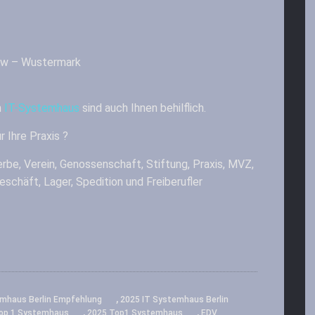
ow – Wustermark
m
IT-Systemhaus
sind auch Ihnen behilflich.
r Ihre Praxis ?
rbe, Verein, Genossenschaft, Stiftung, Praxis, MVZ,
 Geschäft, Lager, Spedition und Freiberufler
,
emhaus Berlin Empfehlung
2025 IT Systemhaus Berlin
,
,
op 1 Systemhaus
2025 Top1 Systemhaus
EDV