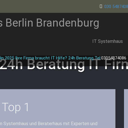
030 548740
s Berlin Brandenburg
IT Systemhaus
in 2025 Ihre Firma braucht IT Hilfe? 24h Beratung Tel:
03054874086
 24h Beratung
IT Fir
 Top 1
nen Systemhaus und Beraterhaus mit Experten und