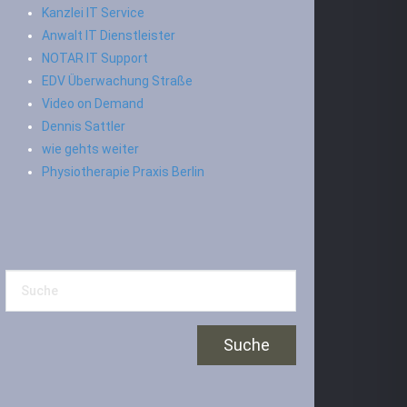
Kanzlei IT Service
Anwalt IT Dienstleister
NOTAR IT Support
EDV Überwachung Straße
Video on Demand
Dennis Sattler
wie gehts weiter
Physiotherapie Praxis Berlin