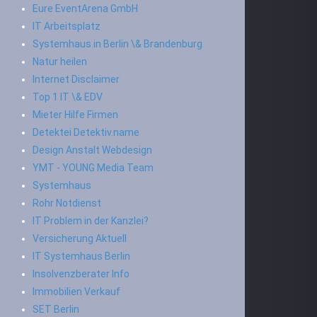
Eure EventArena GmbH
IT Arbeitsplatz
Systemhaus in Berlin \& Brandenburg
Natur heilen
Internet Disclaimer
Top 1 IT \& EDV
Mieter Hilfe Firmen
Detektei Detektiv.name
Design Anstalt Webdesign
YMT - YOUNG Media Team
Systemhaus
Rohr Notdienst
IT Problem in der Kanzlei?
Versicherung Aktuell
IT Systemhaus Berlin
Insolvenzberater Info
Immobilien Verkauf
SET Berlin