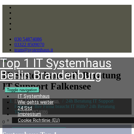
030 54874086
03322 8509070
team@systemhaus.it
Top 1 IT Systemhaus
Berlin Brandenburg
IT Systemhaus 24h Beratung
IT Support Falkensee
Toggle navigation
IT Systemhaus
IT & EDV Systemhaus
/
24h Beratung IT Support
Wie gehts weiter
Falkensee Ihre Firma braucht IT Hilfe? 24h Beratung
24 Std
Tel:
03054874086
Impressum
Cookie Richtlinie (EU)
0