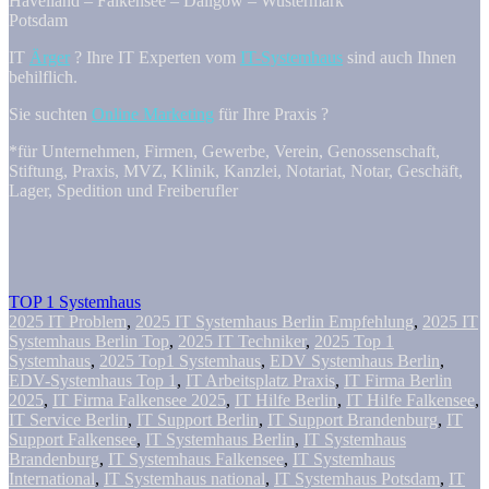
Havelland – Falkensee – Dallgow – Wustermark
Potsdam
IT
Ärger
? Ihre IT Experten vom
IT-Systemhaus
sind auch Ihnen
behilflich.
Sie suchten
Online Marketing
für Ihre Praxis ?
*für Unternehmen, Firmen, Gewerbe, Verein, Genossenschaft,
Stiftung, Praxis, MVZ, Klinik, Kanzlei, Notariat, Notar, Geschäft,
Lager, Spedition und Freiberufler
TOP 1 Systemhaus
2025 IT Problem
,
2025 IT Systemhaus Berlin Empfehlung
,
2025 IT
Systemhaus Berlin Top
,
2025 IT Techniker
,
2025 Top 1
Systemhaus
,
2025 Top1 Systemhaus
,
EDV Systemhaus Berlin
,
EDV-Systemhaus Top 1
,
IT Arbeitsplatz Praxis
,
IT Firma Berlin
2025
,
IT Firma Falkensee 2025
,
IT Hilfe Berlin
,
IT Hilfe Falkensee
,
IT Service Berlin
,
IT Support Berlin
,
IT Support Brandenburg
,
IT
Support Falkensee
,
IT Systemhaus Berlin
,
IT Systemhaus
Brandenburg
,
IT Systemhaus Falkensee
,
IT Systemhaus
International
,
IT Systemhaus national
,
IT Systemhaus Potsdam
,
IT