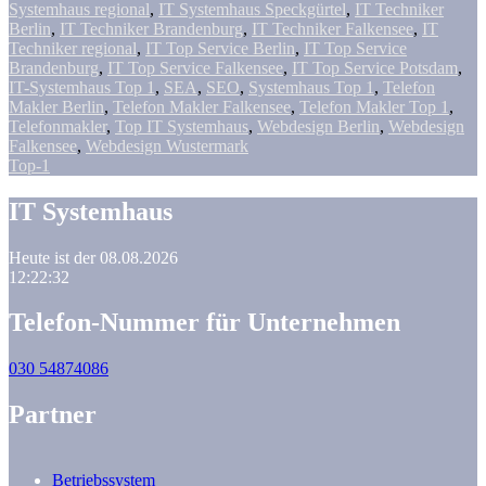
Systemhaus regional
,
IT Systemhaus Speckgürtel
,
IT Techniker
Berlin
,
IT Techniker Brandenburg
,
IT Techniker Falkensee
,
IT
Techniker regional
,
IT Top Service Berlin
,
IT Top Service
Brandenburg
,
IT Top Service Falkensee
,
IT Top Service Potsdam
,
IT-Systemhaus Top 1
,
SEA
,
SEO
,
Systemhaus Top 1
,
Telefon
Makler Berlin
,
Telefon Makler Falkensee
,
Telefon Makler Top 1
,
Telefonmakler
,
Top IT Systemhaus
,
Webdesign Berlin
,
Webdesign
Falkensee
,
Webdesign Wustermark
Top-1
IT Systemhaus
Heute ist der 08.08.2026
12:22:32
Telefon-Nummer für Unternehmen
030 54874086
Partner
Betriebssystem