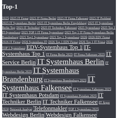
Top-1
2025
2025 IT Firma
2025 IT Firma Berlin
2025 IT Firma Falkensee
2025 IT Problem
2025 IT Systemhaus Berlin
2025 IT Systemhaus Berlin Empfehlung
2025 IT Systemhaus
Berlin Top
2025 IT Techniker
2025 IT Techniker Falkensee
2025 Systemhaus
2025 Top 1
IT-Systemhaus
2025 TOP 1 IT Firma Systemhaus
2025 Top 1 IT Firma Systemhaus Berlin
Brandenburg
2025 Top1 Systemhaus
2025 Top 1 Systemhaus
2026
2026 EDV Firma
2026 IT Firma
2026 Systemhaus IT
2026 Top 1 EDV Firma
2026 Top 1 IT Frima
2026
EDV-Systemhaus Top 1
IT-
TOP 1 Systemhaus
Systemhaus Top 1
IT
IT Firma Berlin 2025
IT Firma Falkensee 2025
IT Systemhaus Berlin
Service Berlin
IT
IT Systemhaus
Systemhaus Berlin 2025
Brandenburg
IT
IT Systemhaus Brandenburg 2025
Systemhaus Falkensee
IT Systemhaus Falkensee 2025
IT Systemhaus Potsdam
IT
IT Systemhaus Potsdam 2025
Techniker Berlin
IT Techniker Falkensee
IT Ärger
Telefonmakler
2024
Netzwerk Analyse
TOP 1 Systemhaus 2025
Webdesign Berlin
Webdesign Falkensee