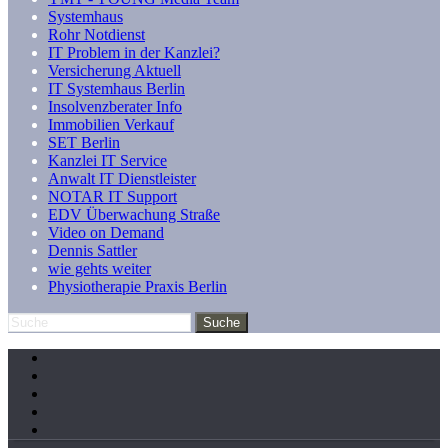
Systemhaus
Rohr Notdienst
IT Problem in der Kanzlei?
Versicherung Aktuell
IT Systemhaus Berlin
Insolvenzberater Info
Immobilien Verkauf
SET Berlin
Kanzlei IT Service
Anwalt IT Dienstleister
NOTAR IT Support
EDV Überwachung Straße
Video on Demand
Dennis Sattler
wie gehts weiter
Physiotherapie Praxis Berlin