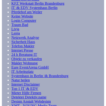
KFZ Werkstatt Berlin Brandenburg
IT \& EDV Systemhaus Berlin
Pferdehof am Weiler
Keine Website
Login Computer
Traum Bad
Livja
Lenja
Netzwerk Analyse
Sicherheit Haus
Telefon Makler
Internet Presse
24 h Beratung IT
Objekt zu verkaufen
Makler Wohnung
Eure EventArena GmbH
IT Arbeitsplatz
Systemhaus in Berlin \& Brandenburg
Natur heilen
Internet Disclaimer
Top 1 IT \& EDV
Mieter Hilfe Firmen
Detektei Detektiv.name
Design Anstalt Webdesign
YMT - YOUNG Media Team