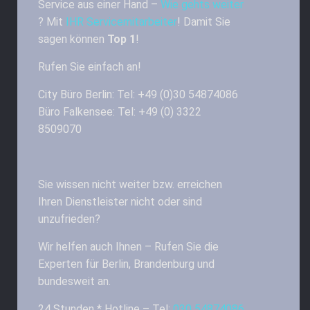
Service aus einer Hand –
Wie gehts weiter
? Mit
IHR Servicemitarbeiter
! Damit Sie
sagen können
Top 1
!
Rufen Sie einfach an!
City Büro Berlin: Tel: +49 (0)30 54874086
Büro Falkensee: Tel: +49 (0) 3322
8509070
Sie wissen nicht weiter bzw. erreichen
Ihren Dienstleister nicht oder sind
unzufrieden?
Wir helfen auch Ihnen – Rufen Sie die
Experten für Berlin, Brandenburg und
bundesweit an.
24 Stunden * Hotline – Tel:
030 54874086