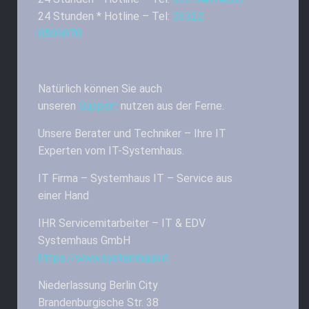
24 Stunden * Hotline – Tel:
03322
8509070
Natürlich können Sie auch
unseren
Support
nutzen aus der Ferne.
Unsere Berater und Techniker – Ihre IT
Experten vom IT-Systemhaus.
IT Firma – Systemhaus IT – Service aus
einer Hand
IHR Servicemitarbeiter – IT & EDV
Systemhaus GmbH
https://www.systemhaus.it
Niederlassung Berlin City
Brandenburgische Str. 38