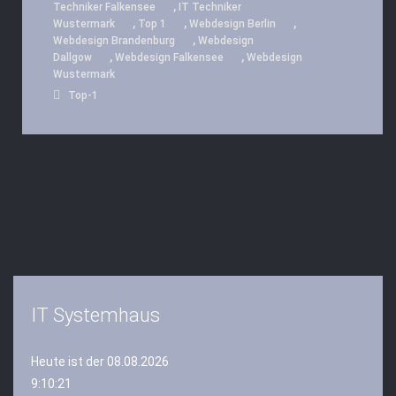
,
Techniker Falkensee
IT Techniker
,
,
,
Wustermark
Top 1
Webdesign Berlin
,
Webdesign Brandenburg
Webdesign
,
,
Dallgow
Webdesign Falkensee
Webdesign
Wustermark
Top-1
IT Systemhaus
Heute ist der 08.08.2026
9:10:21