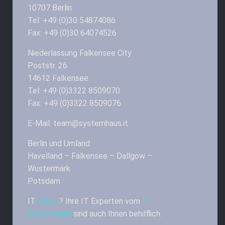
10707 Berlin
Tel: +49 (0)30 54874086
Fax: +49 (0)30 64074526
Niederlassung Falkensee City
Poststr. 26
14612 Falkensee
Tel: +49 (0)3322 8509070
Fax: +49 (0)3322 8509076
E-Mail: team@systemhaus.it
Berlin und Umland
Havelland – Falkensee – Dallgow –
Wustermark
Potsdam
IT
Ärger
? Ihre IT Experten vom
IT-
Systemhaus
sind auch Ihnen behilflich.