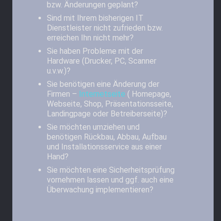
bzw. Änderungen geplant?
Sind mit Ihrem bisherigen IT
Dienstleister nicht zufrieden bzw.
erreichen Ihn nicht mehr?
Sie haben Probleme mit der
Hardware (Drucker, PC, Scanner
u.v.w.)?
Sie benötigen eine Änderung der
Firmen –
Internetseite
( Homepage,
Webseite, Shop, Präsentationsseite,
Landingpage oder Betreiberseite)?
Sie möchten umziehen und
benötigen Rückbau, Abbau, Aufbau
und Installationsservice aus einer
Hand?
Sie möchten eine Sicherheitsprüfung
vornehmen lassen und ggf. auch eine
Überwachung implementieren?