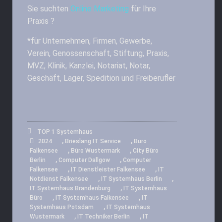
Sie suchten
Online Marketing
für Ihre
Praxis ?
*für Unternehmen, Firmen, Gewerbe,
Verein, Genossenschaft, Stiftung, Praxis,
MVZ, Klinik, Kanzlei, Notariat, Notar,
Geschäft, Lager, Spedition und Freiberufler
TOP 1 Systemhaus
,
,
2024
Brieslang IT Service
Büro
,
,
Falkensee
Büro Wustermark
City Büro
,
,
Berlin
Computer Dallgow
Computer
,
,
Falkensee
IT Dienstleister Falkensee
IT
,
,
Notdienst Falkensee
IT Systemhaus Berlin
,
IT Systemhaus Brandenburg
IT Systemhaus
,
,
Büro
IT Systemhaus Falkensee
IT
,
Systemhaus Potsdam
IT Systemhaus
,
,
Wustermark
IT Techniker Berlin
IT